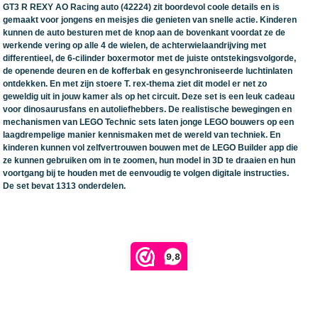
GT3 R REXY AO Racing auto (42224) zit boordevol coole details en is
gemaakt voor jongens en meisjes die genieten van snelle actie. Kinderen
kunnen de auto besturen met de knop aan de bovenkant voordat ze de
werkende vering op alle 4 de wielen, de achterwielaandrijving met
differentieel, de 6-cilinder boxermotor met de juiste ontstekingsvolgorde,
de openende deuren en de kofferbak en gesynchroniseerde luchtinlaten
ontdekken. En met zijn stoere T. rex-thema ziet dit model er net zo
geweldig uit in jouw kamer als op het circuit. Deze set is een leuk cadeau
voor dinosaurusfans en autoliefhebbers. De realistische bewegingen en
mechanismen van LEGO Technic sets laten jonge LEGO bouwers op een
laagdrempelige manier kennismaken met de wereld van techniek. En
kinderen kunnen vol zelfvertrouwen bouwen met de LEGO Builder app die
ze kunnen gebruiken om in te zoomen, hun model in 3D te draaien en hun
voortgang bij te houden met de eenvoudig te volgen digitale instructies.
De set bevat 1313 onderdelen.
9,8
Retour verzendlabel aanmaken