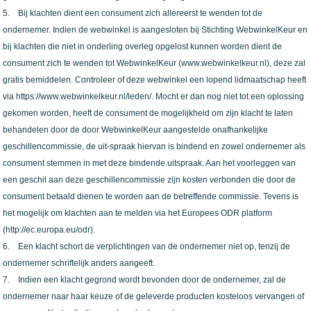
5. Bij klachten dient een consument zich allereerst te wenden tot de
ondernemer. Indien de webwinkel is aangesloten bij Stichting WebwinkelKeur en
bij klachten die niet in onderling overleg opgelost kunnen worden dient de
consument zich te wenden tot WebwinkelKeur
(www.webwinkelkeur.nl)
, deze zal
gratis bemiddelen. Controleer of deze webwinkel een lopend lidmaatschap heeft
via
https://www.webwinkelkeur.nl/leden/
. Mocht er dan nog niet tot een oplossing
gekomen worden, heeft de consument de mogelijkheid om zijn klacht te laten
behandelen door de door WebwinkelKeur aangestelde onafhankelijke
geschillencommissie, de uit-spraak hiervan is bindend en zowel ondernemer als
consument stemmen in met deze bindende uitspraak. Aan het voorleggen van
een geschil aan deze geschillencommissie zijn kosten verbonden die door de
consument betaald dienen te worden aan de betreffende commissie. Tevens is
het mogelijk om klachten aan te melden via het Europees ODR platform
(
http://ec.europa.eu/odr
).
6. Een klacht schort de verplichtingen van de ondernemer niet op, tenzij de
ondernemer schriftelijk anders aangeeft.
7. Indien een klacht gegrond wordt bevonden door de ondernemer, zal de
ondernemer naar haar keuze of de geleverde producten kosteloos vervangen of