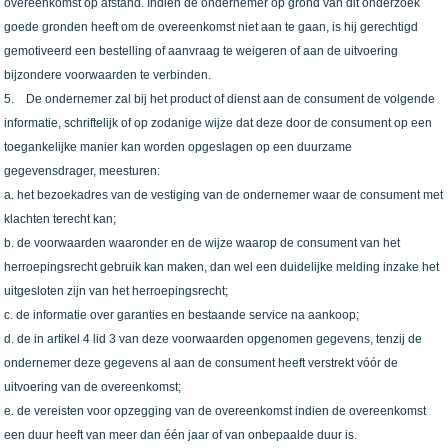
overeenkomst op afstand. Indien de ondernemer op grond van dit onderzoek
goede gronden heeft om de overeenkomst niet aan te gaan, is hij gerechtigd
gemotiveerd een bestelling of aanvraag te weigeren of aan de uitvoering
bijzondere voorwaarden te verbinden.
5. De ondernemer zal bij het product of dienst aan de consument de volgende
informatie, schriftelijk of op zodanige wijze dat deze door de consument op een
toegankelijke manier kan worden opgeslagen op een duurzame
gegevensdrager, meesturen:
a. het bezoekadres van de vestiging van de ondernemer waar de consument met
klachten terecht kan;
b. de voorwaarden waaronder en de wijze waarop de consument van het
herroepingsrecht gebruik kan maken, dan wel een duidelijke melding inzake het
uitgesloten zijn van het herroepingsrecht;
c. de informatie over garanties en bestaande service na aankoop;
d. de in artikel 4 lid 3 van deze voorwaarden opgenomen gegevens, tenzij de
ondernemer deze gegevens al aan de consument heeft verstrekt vóór de
uitvoering van de overeenkomst;
e. de vereisten voor opzegging van de overeenkomst indien de overeenkomst
een duur heeft van meer dan één jaar of van onbepaalde duur is.