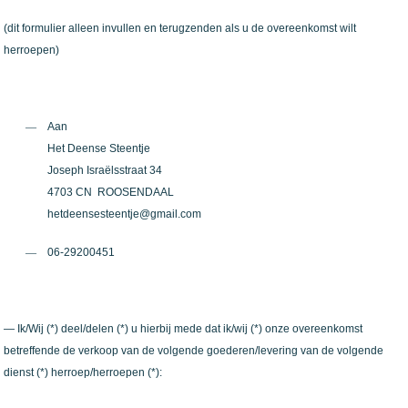
(dit formulier alleen invullen en terugzenden als u de overeenkomst wilt
herroepen)
—
Aan
Het Deense Steentje
Joseph Israëlsstraat 34
4703 CN
ROOSENDAAL
hetdeensesteentje@gmail.com
—
06-29200451
— Ik/Wij (*) deel/delen (*) u hierbij mede dat ik/wij (*) onze overeenkomst
betreffende de verkoop van de volgende goederen/levering van de volgende
dienst (*) herroep/herroepen (*):