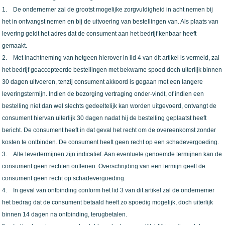
1. De ondernemer zal de grootst mogelijke zorgvuldigheid in acht nemen bij
het in ontvangst nemen en bij de uitvoering van bestellingen van. Als plaats van
levering geldt het adres dat de consument aan het bedrijf kenbaar heeft
gemaakt.
2. Met inachtneming van hetgeen hierover in lid 4 van dit artikel is vermeld, zal
het bedrijf geaccepteerde bestellingen met bekwame spoed doch uiterlijk binnen
30 dagen uitvoeren, tenzij consument akkoord is gegaan met een langere
leveringstermijn. Indien de bezorging vertraging onder-vindt, of indien een
bestelling niet dan wel slechts gedeeltelijk kan worden uitgevoerd, ontvangt de
consument hiervan uiterlijk 30 dagen nadat hij de bestelling geplaatst heeft
bericht. De consument heeft in dat geval het recht om de overeenkomst zonder
kosten te ontbinden. De consument heeft geen recht op een schadevergoeding.
3. Alle levertermijnen zijn indicatief. Aan eventuele genoemde termijnen kan de
consument geen rechten ontlenen. Overschrijding van een termijn geeft de
consument geen recht op schadevergoeding.
4. In geval van ontbinding conform het lid 3 van dit artikel zal de ondernemer
het bedrag dat de consument betaald heeft zo spoedig mogelijk, doch uiterlijk
binnen 14 dagen na ontbinding, terugbetalen.