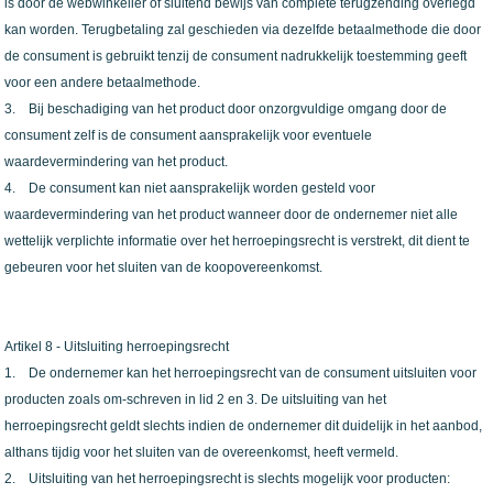
is door de webwinkelier of sluitend bewijs van complete terugzending overlegd
kan worden. Terugbetaling zal geschieden via dezelfde betaalmethode die door
de consument is gebruikt tenzij de consument nadrukkelijk toestemming geeft
voor een andere betaalmethode.
3. Bij beschadiging van het product door onzorgvuldige omgang door de
consument zelf is de consument aansprakelijk voor eventuele
waardevermindering van het product.
4. De consument kan niet aansprakelijk worden gesteld voor
waardevermindering van het product wanneer door de ondernemer niet alle
wettelijk verplichte informatie over het herroepingsrecht is verstrekt, dit dient te
gebeuren voor het sluiten van de koopovereenkomst.
Artikel 8 - Uitsluiting herroepingsrecht
1. De ondernemer kan het herroepingsrecht van de consument uitsluiten voor
producten zoals om-schreven in lid 2 en 3. De uitsluiting van het
herroepingsrecht geldt slechts indien de ondernemer dit duidelijk in het aanbod,
althans tijdig voor het sluiten van de overeenkomst, heeft vermeld.
2. Uitsluiting van het herroepingsrecht is slechts mogelijk voor producten: