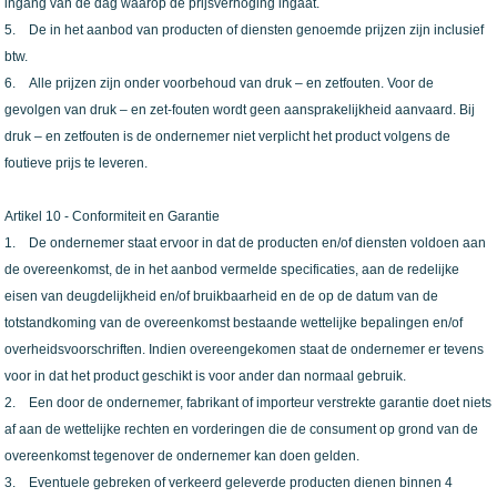
ingang van de dag waarop de prijsverhoging ingaat.
5. De in het aanbod van producten of diensten genoemde prijzen zijn inclusief
btw.
6. Alle prijzen zijn onder voorbehoud van druk – en zetfouten. Voor de
gevolgen van druk – en zet-fouten wordt geen aansprakelijkheid aanvaard. Bij
druk – en zetfouten is de ondernemer niet verplicht het product volgens de
foutieve prijs te leveren.
Artikel 10 - Conformiteit en Garantie
1. De ondernemer staat ervoor in dat de producten en/of diensten voldoen aan
de overeenkomst, de in het aanbod vermelde specificaties, aan de redelijke
eisen van deugdelijkheid en/of bruikbaarheid en de op de datum van de
totstandkoming van de overeenkomst bestaande wettelijke bepalingen en/of
overheidsvoorschriften. Indien overeengekomen staat de ondernemer er tevens
voor in dat het product geschikt is voor ander dan normaal gebruik.
2. Een door de ondernemer, fabrikant of importeur verstrekte garantie doet niets
af aan de wettelijke rechten en vorderingen die de consument op grond van de
overeenkomst tegenover de ondernemer kan doen gelden.
3. Eventuele gebreken of verkeerd geleverde producten dienen binnen 4