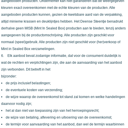
aangeboden producten. Ondernemer kan niet garanderen dat de weergegeven
kleuren exact overeenkomen met de echte kleuren van de producten. Alle
aangeboden producten kunnen, gezien de kwetsbare aard van de verpakking,
altijd minieme krassen en deuklijntjes hebben. Het Deense Steentje benadrukt
derhalve geen MISB (Mint In Sealed Box) producten aan te bieden, tenzij anders
aangegeven bij de productomschrijving. Alle producten zijn geschikt voor
normaal (speel)gebruik. Alle producten zijn niet geschikt voor (her)verkoop of
Mint in Sealed Box verzamelingen.
6. Elk aanbod bevat zodanige informatie, dat voor de consument duidelijk is
wat de rechten en verplichtingen zijn, die aan de aanvaarding van het aanbod
zijn verbonden. Dit betreft in het
bijzonder:
• de prijs inclusief belastingen;
• de eventuele kosten van verzending;
• de wijze waarop de overeenkomst tot stand zal komen en welke handelingen
daarvoor nodig zijn;
• het al dan niet van toepassing zijn van het herroepingsrecht;
• de wijze van betaling, aflevering en uitvoering van de overeenkomst;
• de termijn voor aanvaarding van het aanbod, dan wel de termijn waarbinnen