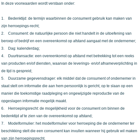
In deze voorwaarden wordt verstaan onder:
1. Bedenktijd: de termijn waarbinnen de consument gebruik kan maken van
zijn herroepings-recht;
2. Consument: de natuurlijke persoon die niet handelt in de uitoefening van
beroep of bedrijf en een overeenkomst op afstand aangaat met de ondernemer;
3. Dag: kalenderdag;
4. Duurtransactie: een overeenkomst op afstand met betrekking tot een reeks
van producten en/of diensten, waarvan de leverings- en/of afnameverplichting in
de tijd is gespreid;
5. Duurzame gegevensdrager: elk middel dat de consument of ondernemer in
staat stelt om informatie die aan hem persoonlijk is gericht, op te slaan op een
manier die toekomstige raadpleging en ongewijzigde reproductie van de
opgeslagen informatie mogelijk maakt.
6. Herroepingsrecht: de mogelijkheid voor de consument om binnen de
bedenktijd af te zien van de overeenkomst op afstand;
7. Modelformulier: het modelformulier voor herroeping die de ondernemer ter
beschikking stelt die een consument kan invullen wanneer hij gebruik wil maken
van zijn herroepingsrecht.