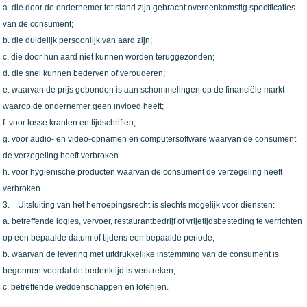
a. die door de ondernemer tot stand zijn gebracht overeenkomstig specificaties
van de consument;
b. die duidelijk persoonlijk van aard zijn;
c. die door hun aard niet kunnen worden teruggezonden;
d. die snel kunnen bederven of verouderen;
e. waarvan de prijs gebonden is aan schommelingen op de financiële markt
waarop de ondernemer geen invloed heeft;
f. voor losse kranten en tijdschriften;
g. voor audio- en video-opnamen en computersoftware waarvan de consument
de verzegeling heeft verbroken.
h. voor hygiënische producten waarvan de consument de verzegeling heeft
verbroken.
3. Uitsluiting van het herroepingsrecht is slechts mogelijk voor diensten:
a. betreffende logies, vervoer, restaurantbedrijf of vrijetijdsbesteding te verrichten
op een bepaalde datum of tijdens een bepaalde periode;
b. waarvan de levering met uitdrukkelijke instemming van de consument is
begonnen voordat de bedenktijd is verstreken;
c. betreffende weddenschappen en loterijen.