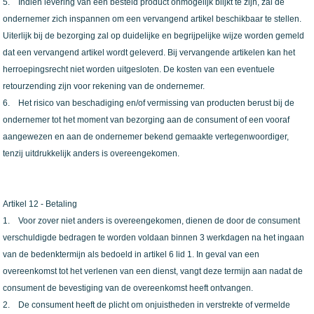
5. Indien levering van een besteld product onmogelijk blijkt te zijn, zal de
ondernemer zich inspannen om een vervangend artikel beschikbaar te stellen.
Uiterlijk bij de bezorging zal op duidelijke en begrijpelijke wijze worden gemeld
dat een vervangend artikel wordt geleverd. Bij vervangende artikelen kan het
herroepingsrecht niet worden uitgesloten. De kosten van een eventuele
retourzending zijn voor rekening van de ondernemer.
6. Het risico van beschadiging en/of vermissing van producten berust bij de
ondernemer tot het moment van bezorging aan de consument of een vooraf
aangewezen en aan de ondernemer bekend gemaakte vertegenwoordiger,
tenzij uitdrukkelijk anders is overeengekomen.
Artikel 12 - Betaling
1. Voor zover niet anders is overeengekomen, dienen de door de consument
verschuldigde bedragen te worden voldaan binnen 3 werkdagen na het ingaan
van de bedenktermijn als bedoeld in artikel 6 lid 1. In geval van een
overeenkomst tot het verlenen van een dienst, vangt deze termijn aan nadat de
consument de bevestiging van de overeenkomst heeft ontvangen.
2. De consument heeft de plicht om onjuistheden in verstrekte of vermelde