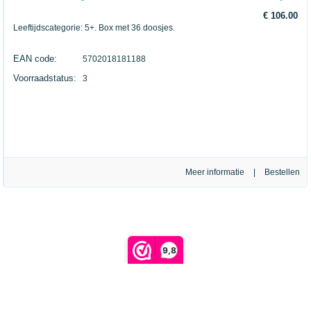
€ 106.00
Leeftijdscategorie: 5+. Box met 36 doosjes.
EAN code:
5702018181188
Voorraadstatus:
3
Meer informatie
|
9,8
Retour verzendlabel aanmaken