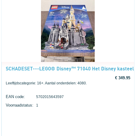
SCHADESET---LEGO® Disney™ 71040 Het Disney kasteel---L
€ 349.95
Leeftijdscategorie: 16+. Aantal onderdelen: 4080.
EAN code:
5702015643597
Voorraadstatus:
1