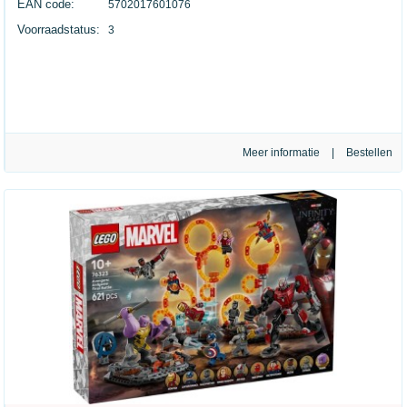
EAN code:
5702017601076
Voorraadstatus:
3
Meer informatie
|