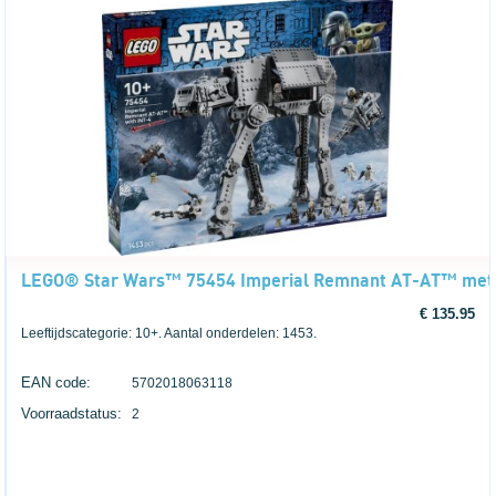
LEGO® Star Wars™ 75454 Imperial Remnant AT-AT™ met
€ 135.95
Leeftijdscategorie: 10+. Aantal onderdelen: 1453.
EAN code:
5702018063118
Voorraadstatus:
2