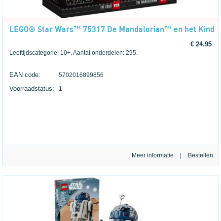
LEGO® Star Wars™ 75317 De Mandalorian™ en het Kind
€ 24.95
Leeftijdscategorie: 10+. Aantal onderdelen: 295.
EAN code:
5702016899856
Voorraadstatus:
1
Meer informatie
|