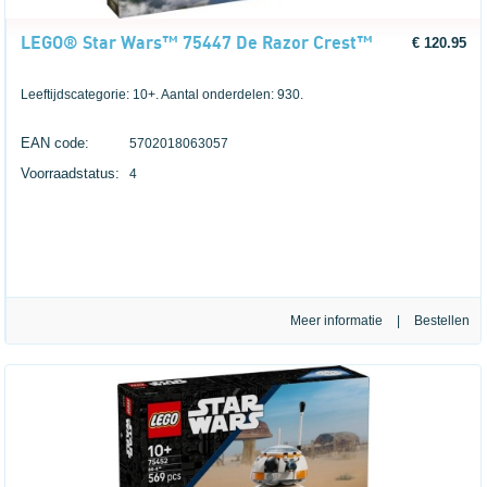
LEGO® Star Wars™ 75447 De Razor Crest™
€ 120.95
Leeftijdscategorie: 10+. Aantal onderdelen: 930.
EAN code:
5702018063057
Voorraadstatus:
4
Meer informatie
|