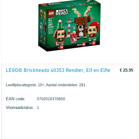
LEGO® Brickheadz 40353 Rendier, Elf en Elfie
€ 25.95
Leeftijdscategorie: 10+. Aantal onderdelen: 281.
EAN code:
5702016370850
Voorraadstatus:
1