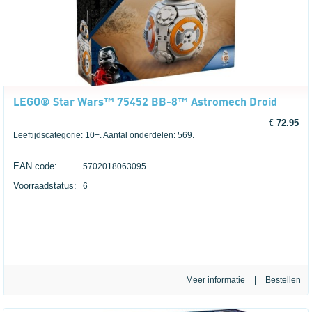
LEGO® Star Wars™ 75452 BB-8™ Astromech Droid
€ 72.95
Leeftijdscategorie: 10+. Aantal onderdelen: 569.
EAN code:
5702018063095
Voorraadstatus:
6
Meer informatie
|