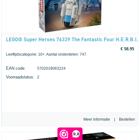
LEGO® Super Heroes 76339 The Fantastic Four H.E.R.B.I.
€ 58.95
Leeftijdscategorie: 10+. Aantal onderdelen: 747.
EAN code:
5702018063224
Voorraadstatus:
2
Meer informatie
|
9,8