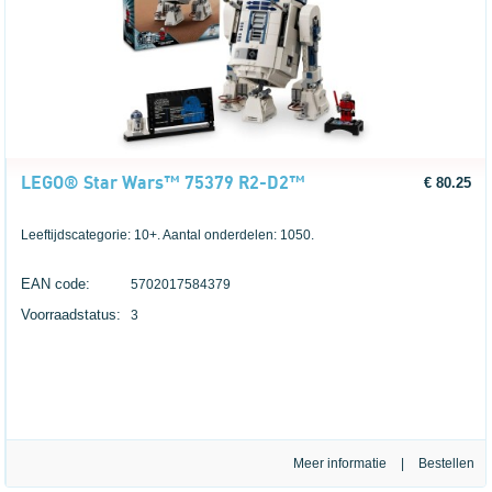
LEGO® Star Wars™ 75379 R2-D2™
€ 80.25
Leeftijdscategorie: 10+. Aantal onderdelen: 1050.
EAN code:
5702017584379
Voorraadstatus:
3
Meer informatie
|