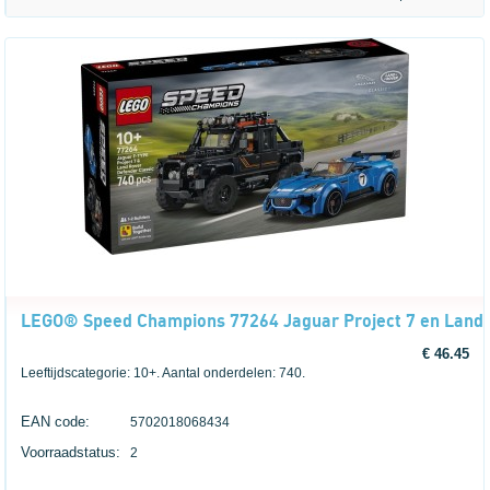
LEGO® Speed Champions 77264 Jaguar Project 7 en Land
€ 46.45
Leeftijdscategorie: 10+. Aantal onderdelen: 740.
EAN code:
5702018068434
Voorraadstatus:
2