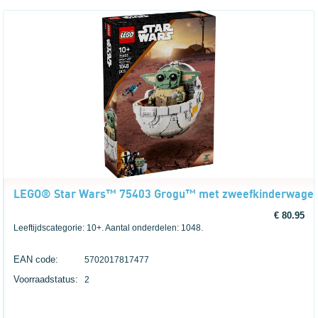
LEGO® Star Wars™ 75403 Grogu™ met zweefkinderwage
€ 80.95
Leeftijdscategorie: 10+. Aantal onderdelen: 1048.
EAN code:
5702017817477
Voorraadstatus:
2