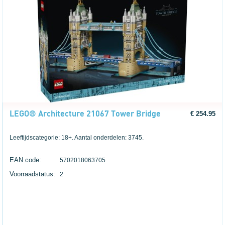
LEGO® Architecture 21067 Tower Bridge
€ 254.95
Leeftijdscategorie: 18+. Aantal onderdelen: 3745.
EAN code:
5702018063705
Voorraadstatus:
2