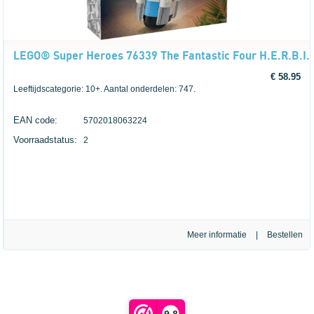
LEGO® Super Heroes 76339 The Fantastic Four H.E.R.B.I.
€ 58.95
Leeftijdscategorie: 10+. Aantal onderdelen: 747.
EAN code:
5702018063224
Voorraadstatus:
2
Meer informatie
|
9,8