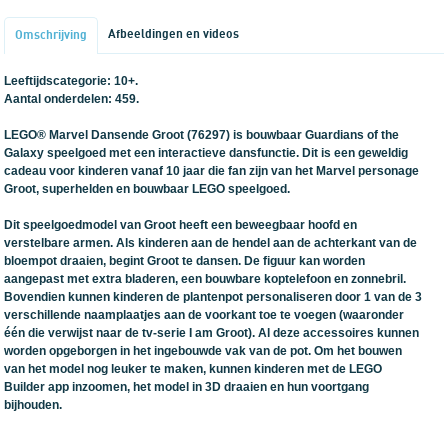
Afbeeldingen en videos
Omschrijving
Leeftijdscategorie: 10+.
Aantal onderdelen: 459.
LEGO® Marvel Dansende Groot (76297) is bouwbaar Guardians of the
Galaxy speelgoed met een interactieve dansfunctie. Dit is een geweldig
cadeau voor kinderen vanaf 10 jaar die fan zijn van het Marvel personage
Groot, superhelden en bouwbaar LEGO speelgoed.
Dit speelgoedmodel van Groot heeft een beweegbaar hoofd en
verstelbare armen. Als kinderen aan de hendel aan de achterkant van de
bloempot draaien, begint Groot te dansen. De figuur kan worden
aangepast met extra bladeren, een bouwbare koptelefoon en zonnebril.
Bovendien kunnen kinderen de plantenpot personaliseren door 1 van de 3
verschillende naamplaatjes aan de voorkant toe te voegen (waaronder
één die verwijst naar de tv-serie I am Groot). Al deze accessoires kunnen
worden opgeborgen in het ingebouwde vak van de pot. Om het bouwen
van het model nog leuker te maken, kunnen kinderen met de LEGO
Builder app inzoomen, het model in 3D draaien en hun voortgang
bijhouden.