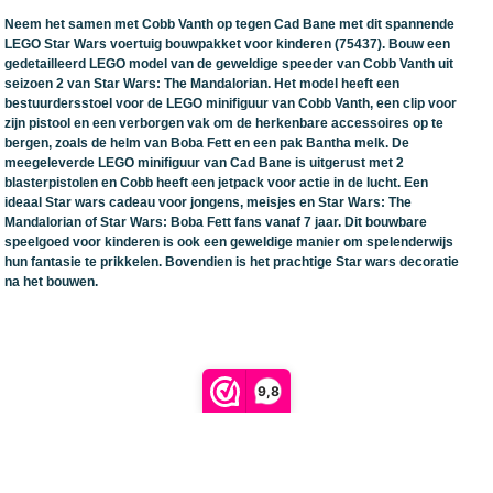
Neem het samen met Cobb Vanth op tegen Cad Bane met dit spannende
LEGO Star Wars voertuig bouwpakket voor kinderen (75437). Bouw een
gedetailleerd LEGO model van de geweldige speeder van Cobb Vanth uit
seizoen 2 van Star Wars: The Mandalorian. Het model heeft een
bestuurdersstoel voor de LEGO minifiguur van Cobb Vanth, een clip voor
zijn pistool en een verborgen vak om de herkenbare accessoires op te
bergen, zoals de helm van Boba Fett en een pak Bantha melk. De
meegeleverde LEGO minifiguur van Cad Bane is uitgerust met 2
blasterpistolen en Cobb heeft een jetpack voor actie in de lucht. Een
ideaal Star wars cadeau voor jongens, meisjes en Star Wars: The
Mandalorian of Star Wars: Boba Fett fans vanaf 7 jaar. Dit bouwbare
speelgoed voor kinderen is ook een geweldige manier om spelenderwijs
hun fantasie te prikkelen. Bovendien is het prachtige Star wars decoratie
na het bouwen.
9,8
Retour verzendlabel aanmaken
powered by 123webshop.nl