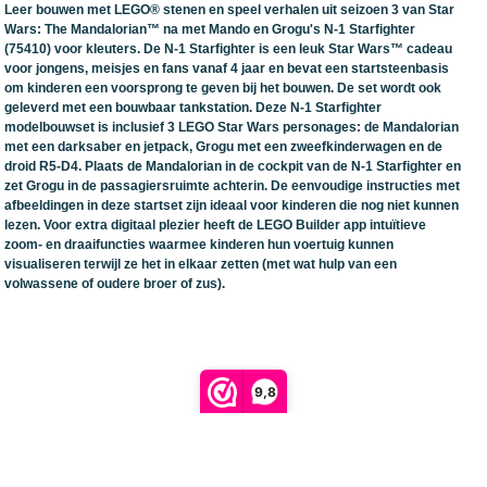
Leer bouwen met LEGO® stenen en speel verhalen uit seizoen 3 van Star
Wars: The Mandalorian™ na met Mando en Grogu's N-1 Starfighter
(75410) voor kleuters. De N-1 Starfighter is een leuk Star Wars™ cadeau
voor jongens, meisjes en fans vanaf 4 jaar en bevat een startsteenbasis
om kinderen een voorsprong te geven bij het bouwen. De set wordt ook
geleverd met een bouwbaar tankstation. Deze N-1 Starfighter
modelbouwset is inclusief 3 LEGO Star Wars personages: de Mandalorian
met een darksaber en jetpack, Grogu met een zweefkinderwagen en de
droid R5-D4. Plaats de Mandalorian in de cockpit van de N-1 Starfighter en
zet Grogu in de passagiersruimte achterin. De eenvoudige instructies met
afbeeldingen in deze startset zijn ideaal voor kinderen die nog niet kunnen
lezen. Voor extra digitaal plezier heeft de LEGO Builder app intuïtieve
zoom- en draaifuncties waarmee kinderen hun voertuig kunnen
visualiseren terwijl ze het in elkaar zetten (met wat hulp van een
volwassene of oudere broer of zus).
9,8
Retour verzendlabel aanmaken