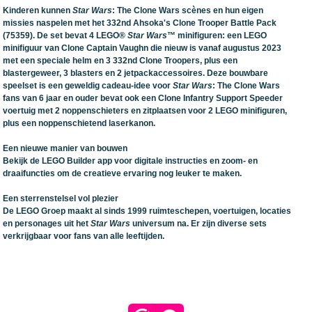
Kinderen kunnen
Star Wars
: The Clone Wars scènes en hun eigen
missies naspelen met het 332nd Ahsoka's Clone Trooper Battle Pack
(75359). De set bevat 4 LEGO®
Star Wars
™ minifiguren: een LEGO
minifiguur van Clone Captain Vaughn die nieuw is vanaf augustus 2023
met een speciale helm en 3 332nd Clone Troopers, plus een
blastergeweer, 3 blasters en 2 jetpackaccessoires. Deze bouwbare
speelset is een geweldig cadeau-idee voor
Star Wars
: The Clone Wars
fans van 6 jaar en ouder bevat ook een Clone Infantry Support Speeder
voertuig met 2 noppenschieters en zitplaatsen voor 2 LEGO minifiguren,
plus een noppenschietend laserkanon.
Een nieuwe manier van bouwen
Bekijk de LEGO Builder app voor digitale instructies en zoom- en
draaifuncties om de creatieve ervaring nog leuker te maken.
Een sterrenstelsel vol plezier
De LEGO Groep maakt al sinds 1999 ruimteschepen, voertuigen, locaties
en personages uit het
Star Wars
universum na. Er zijn diverse sets
verkrijgbaar voor fans van alle leeftijden.