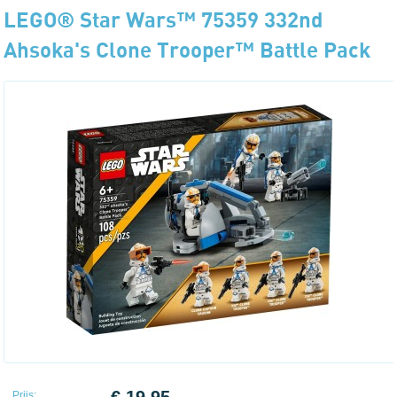
LEGO® Star Wars™ 75359 332nd
Ahsoka's Clone Trooper™ Battle Pack
Prijs: