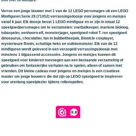
Box met 36 doosjes.
Verras een jonge bouwer met 1 van de 12 LEGO personages uit een LEGO
Minifiguren Serie 29 (71052) verrassingsdoosje voor jongens en meisjes
vanaf 6 jaar. Elk doosje bevat 1 LEGO minifiguur en er zijn in totaal 12
speelgoedpersonages om te verzamelen: voetbalkeeper, mariene bioloog,
tubaspeler, eenhoorn-elf, monsterjager, speelgoed robot T. rex speelgoed
dinosaurus, chocolatier, fan in bubbeltheepak, Bionicle cosplayer,
mysterieuze Ronin, schattige heks en vuilnismonster. Elk van de 12
minifiguren wordt geleverd in een verzegeld verrassingsdoosje met
minstens 1 bijpassend accessoire. Jongens en meisjes kunnen dit
speelgoed voor kinderen toevoegen aan een bestaande verzameling of
gebruiken om fantasierijke verhalen na te spelen, alleen of samen met
vrienden. Dit kleine cadeau voor jongens en meisjes is een creatieve
manier om jonge bouwers die dol zijn op LEGO speelgoed te inspireren
voor urenlang speelplezier tijdens rollenspellen.
9,8
Retour verzendlabel aanmaken