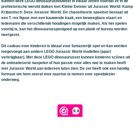
kunnen deze LEGO dinosaurusbouwset in elkaar zetten voordat ze in de
prehistorische wereld duiken met Kleine Eetster uit Jurassic World: Kamp
Krijtastisch. Deze Jurassic World: De chaostheorie speelset bestaat uit
een T. rex figuur met een kauwende kaak, een beweegbare staart en
ledematen die verschillende houdingen mogelijk maken. Als het spelen
voorbij is, kan het dinosaurusspeelgoed op een plank of bureau worden
neergezet.
Dit cadeau voor kinderen is ideaal voor fantasierijk spel en kan worden
toegevoegd aan andere LEGO Jurassic World modellen (apart
verkrijgbaar). Met deze LEGO dinosaurusset kunnen kinderen scènes uit
de animatieserie naspelen of hun passie voor alles wat te maken heeft
met Jurassic World aan iedereen laten zien. De set heeft ook een handig
formaat om hem overal mee naartoe te nemen voor speelplezier
onderweg.
9,8
Retour verzendlabel aanmaken
powered by 123webshop.nl