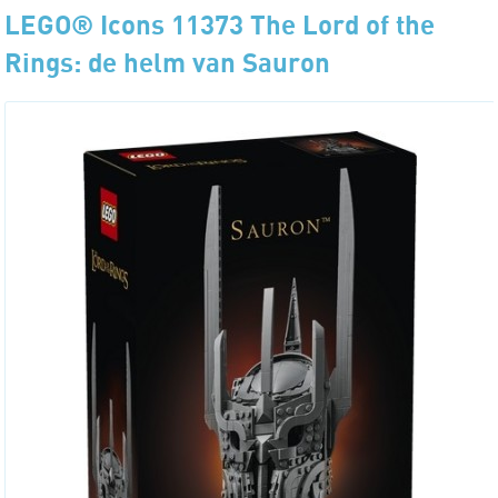
LEGO® Icons 11373 The Lord of the
Rings: de helm van Sauron