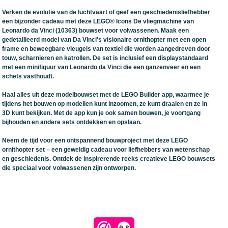
Verken de evolutie van de luchtvaart of geef een geschiedenisliefhebber
een bijzonder cadeau met deze LEGO® Icons De vliegmachine van
Leonardo da Vinci (10363) bouwset voor volwassenen. Maak een
gedetailleerd model van Da Vinci's visionaire ornithopter met een open
frame en beweegbare vleugels van textiel die worden aangedreven door
touw, scharnieren en katrollen. De set is inclusief een displaystandaard
met een minifiguur van Leonardo da Vinci die een ganzenveer en een
schets vasthoudt.
Haal alles uit deze modelbouwset met de LEGO Builder app, waarmee je
tijdens het bouwen op modellen kunt inzoomen, ze kunt draaien en ze in
3D kunt bekijken. Met de app kun je ook samen bouwen, je voortgang
bijhouden en andere sets ontdekken en opslaan.
Neem de tijd voor een ontspannend bouwproject met deze LEGO
ornithopter set – een geweldig cadeau voor liefhebbers van wetenschap
en geschiedenis. Ontdek de inspirerende reeks creatieve LEGO bouwsets
die speciaal voor volwassenen zijn ontworpen.
9,8