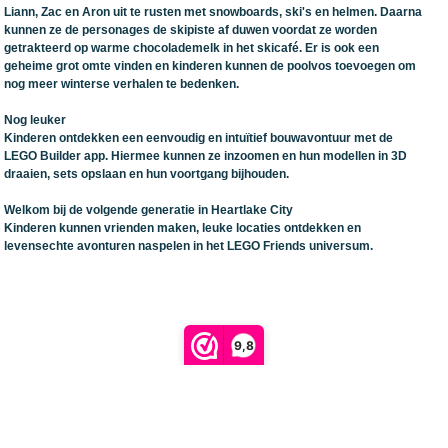
Liann, Zac en Aron uit te rusten met snowboards, ski's en helmen. Daarna
kunnen ze de personages de skipiste af duwen voordat ze worden
getrakteerd op warme chocolademelk in het skicafé. Er is ook een
geheime grot omte vinden en kinderen kunnen de poolvos toevoegen om
nog meer winterse verhalen te bedenken.
Nog leuker
Kinderen ontdekken een eenvoudig en intuïtief bouwavontuur met de
LEGO Builder app. Hiermee kunnen ze inzoomen en hun modellen in 3D
draaien, sets opslaan en hun voortgang bijhouden.
Welkom bij de volgende generatie in Heartlake City
Kinderen kunnen vrienden maken, leuke locaties ontdekken en
levensechte avonturen naspelen in het LEGO Friends universum.
9,8
Retour verzendlabel aanmaken
powered by 123webshop.nl