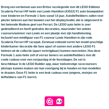
Breng een eerbetoon aan een Britse racelegende met dit LEGO Editions
Scuderia Ferrari HP helm van Lewis Hamilton (43022) F1 auto bouwpakket
voor kinderen en Formule 1 fans vanaf 14 jaar. Autoliefhebbers zullen veel
plezier beleven aan het bouwen van het displaymodel, dat is uitgevoerd in
het bekende Modena geel van Ferrari. De LEGO auto helm is zeer
gedetailleerd en heeft gedrukte decoraties, waaronder het unieke
coureursnummer van Lewis en een plaatje met zijn handtekening.
Inclusief een minifiguur van F1 coureur Lewis Hamilton in zijn rode
Scuderia Ferrari HP racepak. Eenmaal voltooid vormt het model prachtige
kinderkamer decoratie die fans apart of samen met andere LEGO F1
helmen uit de collectie (apart verkrijgbaar) kunnen neerzetten. Hou deze
Formule 1 auto helm zelf of verras tieners en autoliefhebbers met dit
coole cadeau voor een verjaardag of de feestdagen. De set is
beschikbaar in de LEGO Builder app, waar toekomstige racecoureurs
pitstops kunnen maken om hun voortgang bij te houden en hun modellen
te draaien. Deze F1 helm is een leuk cadeau voor jongens, meisjes en
liefhebbers van F1 merch.
9,8