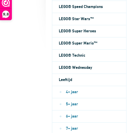
LEGO® Speed Champions
9,8
LEGO® Star Wars™
LEGO® Super Heroes
LEGO® Super Mario™
LEGO® Technic
LEGO® Wednesday
Leeftijd
4+ jaar
5+ jaar
6+ jaar
7+ jaar