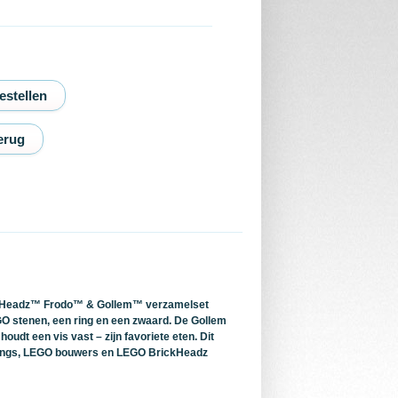
erug
ickHeadz™ Frodo™ & Gollem™ verzamelset
GO stenen, een ring en een zwaard. De Gollem
udt een vis vast – zijn favoriete eten. Dit
 Rings, LEGO bouwers en LEGO BrickHeadz