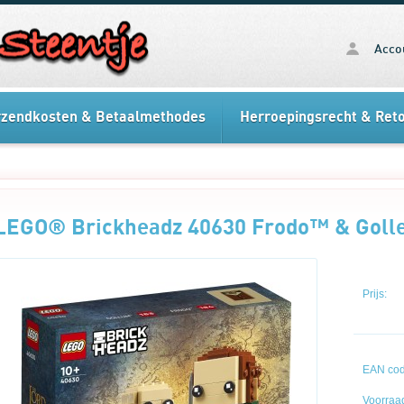
Acco
rzendkosten & Betaalmethodes
Herroepingsrecht & Ret
LEGO® Brickheadz 40630 Frodo™ & Gol
Prijs:
EAN cod
Voorraad