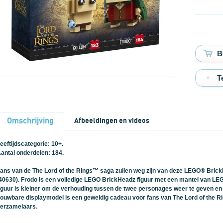
T
Omschrijving
Afbeeldingen en videos
eeftijdscategorie: 10+.
antal onderdelen: 184.
ans van de The Lord of the Rings™ saga zullen weg zijn van deze LEGO® Br
40630). Frodo is een volledige LEGO BrickHeadz figuur met een mantel van LE
iguur is kleiner om de verhouding tussen de twee personages weer te geven en ho
ouwbare displaymodel is een geweldig cadeau voor fans van The Lord of the
erzamelaars.