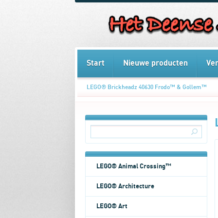
Start
Nieuwe producten
Ve
LEGO® Brickheadz 40630 Frodo™ & Gollem™
LEGO® Animal Crossing™
LEGO® Architecture
LEGO® Art