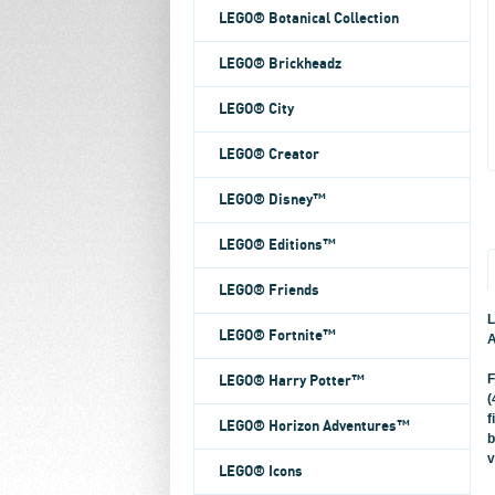
LEGO® Botanical Collection
LEGO® Brickheadz
LEGO® City
LEGO® Creator
LEGO® Disney™
LEGO® Editions™
LEGO® Friends
L
LEGO® Fortnite™
A
F
LEGO® Harry Potter™
(
f
LEGO® Horizon Adventures™
b
v
LEGO® Icons