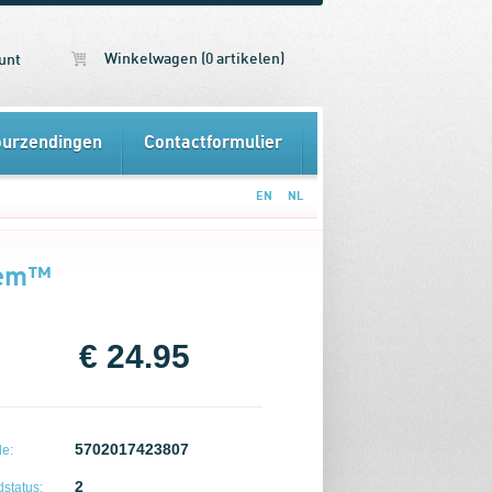
Winkelwagen (0 artikelen)
unt
ourzendingen
Contactformulier
EN
NL
lem™
€ 24.95
5702017423807
e:
2
status: