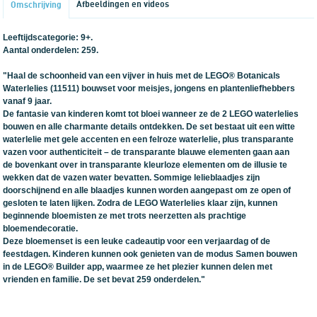
Afbeeldingen en videos
Omschrijving
Leeftijdscategorie: 9+.
Aantal onderdelen: 259.
"Haal de schoonheid van een vijver in huis met de LEGO® Botanicals
Waterlelies (11511) bouwset voor meisjes, jongens en plantenliefhebbers
vanaf 9 jaar.
De fantasie van kinderen komt tot bloei wanneer ze de 2 LEGO waterlelies
bouwen en alle charmante details ontdekken. De set bestaat uit een witte
waterlelie met gele accenten en een felroze waterlelie, plus transparante
vazen voor authenticiteit – de transparante blauwe elementen gaan aan
de bovenkant over in transparante kleurloze elementen om de illusie te
wekken dat de vazen water bevatten. Sommige lelieblaadjes zijn
doorschijnend en alle blaadjes kunnen worden aangepast om ze open of
gesloten te laten lijken. Zodra de LEGO Waterlelies klaar zijn, kunnen
beginnende bloemisten ze met trots neerzetten als prachtige
bloemendecoratie.
Deze bloemenset is een leuke cadeautip voor een verjaardag of de
feestdagen. Kinderen kunnen ook genieten van de modus Samen bouwen
in de LEGO® Builder app, waarmee ze het plezier kunnen delen met
vrienden en familie. De set bevat 259 onderdelen."