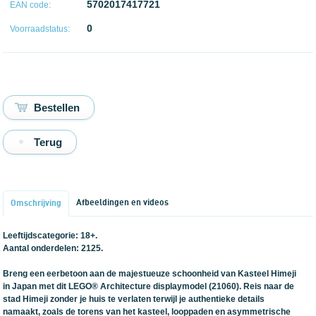
5702017417721
EAN code:
0
Voorraadstatus:
Terug
Afbeeldingen en videos
Omschrijving
Leeftijdscategorie: 18+.
Aantal onderdelen: 2125.
Breng een eerbetoon aan de majestueuze schoonheid van Kasteel Himeji
in Japan met dit LEGO® Architecture displaymodel (21060). Reis naar de
stad Himeji zonder je huis te verlaten terwijl je authentieke details
namaakt, zoals de torens van het kasteel, looppaden en asymmetrische