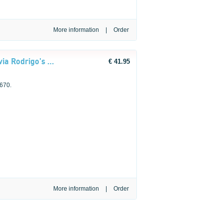
More information
|
LEGO® Editions Music 43029 Olivia Rodrigo's concertmaan
€ 41.95
 670.
More information
|