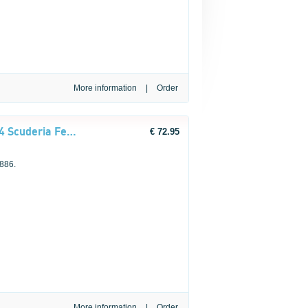
More information
|
LEGO® Editions Formula 1 43014 Scuderia Ferrari HP helm van Charles Leclerc
€ 72.95
 886.
More information
|