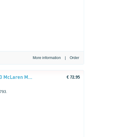
More information
|
LEGO® Editions Formula 1 43023 McLaren Mastercard F1® Team helm van Lando Norris
€ 72.95
 793.