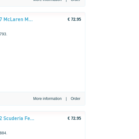
LEGO® Editions Formula 1 43017 McLaren Mastercard F1® Team helm van Oscar Piastri
€ 72.95
 793.
More information
|
LEGO® Editions Formula 1 43022 Scuderia Ferrari HP helm van Lewis Hamilton
€ 72.95
 884.