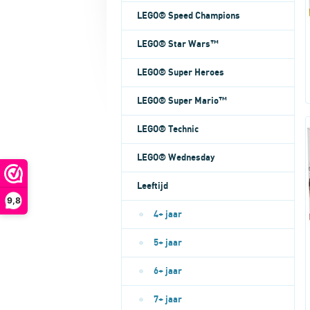
LEGO® Speed Champions
LEGO® Star Wars™
LEGO® Super Heroes
LEGO® Super Mario™
LEGO® Technic
LEGO® Wednesday
Leeftijd
9,8
4+ jaar
5+ jaar
6+ jaar
7+ jaar