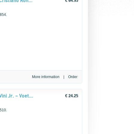
LEGO® Editions Football 43016 Cristiano Ronaldo – Voetballegende
€ 64.95
 854.
More information
|
LEGO® Editions Football 43027 Vini Jr. – Voetbalhoogtepunten
€ 24.25
 510.