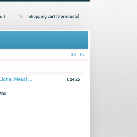
Shopping cart (0 products)
unt
EN
NL
LEGO® Editions Football 43011 Lionel Messi – Voetbalhoogtepunten
€ 24.25
 500.