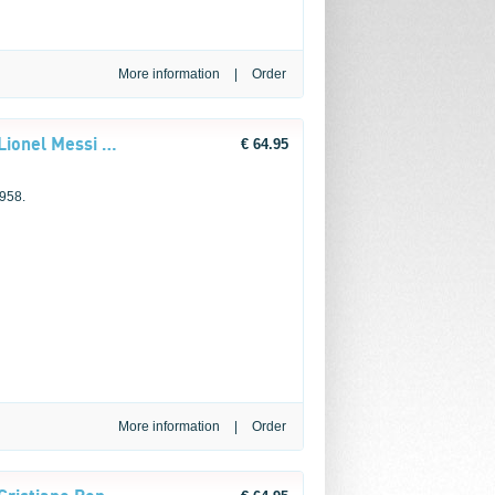
More information
|
LEGO® Editions Football 43015 Lionel Messi – Voetballegende
€ 64.95
 958.
More information
|