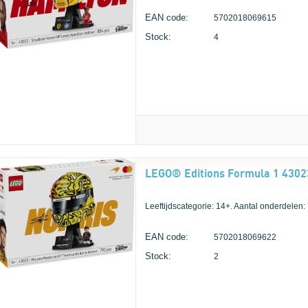
EAN code:
5702018069615
Stock:
4
Leeftijdscategorie: 14+. Aantal onderdelen:
EAN code:
5702018069622
Stock:
2