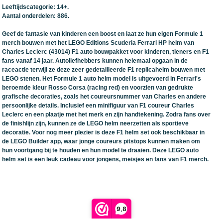
Leeftijdscategorie: 14+.
Aantal onderdelen: 886.
Geef de fantasie van kinderen een boost en laat ze hun eigen Formule 1
merch bouwen met het LEGO Editions Scuderia Ferrari HP helm van
Charles Leclerc (43014) F1 auto bouwpakket voor kinderen, tieners en F1
fans vanaf 14 jaar. Autoliefhebbers kunnen helemaal opgaan in de
raceactie terwijl ze deze zeer gedetailleerde F1 replicahelm bouwen met
LEGO stenen. Het Formule 1 auto helm model is uitgevoerd in Ferrari's
beroemde kleur Rosso Corsa (racing red) en voorzien van gedrukte
grafische decoraties, zoals het coureursnummer van Charles en andere
persoonlijke details. Inclusief een minifiguur van F1 coureur Charles
Leclerc en een plaatje met het merk en zijn handtekening. Zodra fans over
de finishlijn zijn, kunnen ze de LEGO helm neerzetten als sportieve
decoratie. Voor nog meer plezier is deze F1 helm set ook beschikbaar in
de LEGO Builder app, waar jonge coureurs pitstops kunnen maken om
hun voortgang bij te houden en hun model te draaien. Deze LEGO auto
helm set is een leuk cadeau voor jongens, meisjes en fans van F1 merch.
9,8