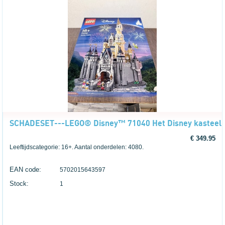
SCHADESET---LEGO® Disney™ 71040 Het Disney kasteel---L
€ 349.95
Leeftijdscategorie: 16+. Aantal onderdelen: 4080.
EAN code:
5702015643597
Stock:
1