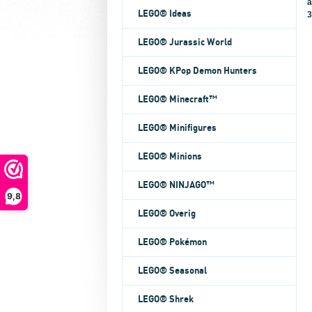
a
LEGO® Ideas
3
LEGO® Jurassic World
LEGO® KPop Demon Hunters
LEGO® Minecraft™
LEGO® Minifigures
LEGO® Minions
LEGO® NINJAGO™
9,8
LEGO® Overig
LEGO® Pokémon
LEGO® Seasonal
LEGO® Shrek