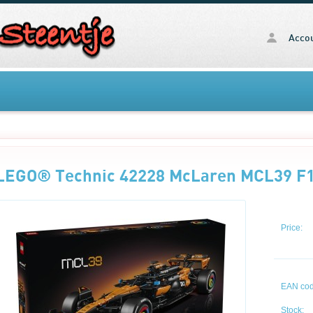
Acco
LEGO® Technic 42228 McLaren MCL39 F
Price:
EAN cod
Stock: