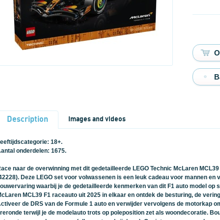
B
Description
Images and videos
eeftijdscategorie: 18+.
antal onderdelen: 1675.
ace naar de overwinning met dit gedetailleerde LEGO Technic McLaren MCL3
42228). Deze LEGO set voor volwassenen is een leuk cadeau voor mannen en v
ouwervaring waarbij je de gedetailleerde kenmerken van dit F1 auto model op 
cLaren MCL39 F1 raceauto uit 2025 in elkaar en ontdek de besturing, de vering, 
ctiveer de DRS van de Formule 1 auto en verwijder vervolgens de motorkap om
reronde terwijl je de modelauto trots op poleposition zet als woondecoratie. 