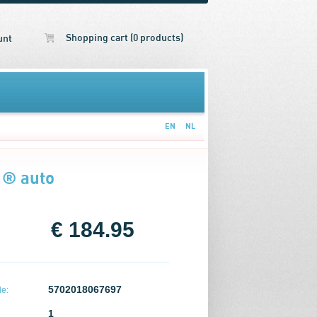
Shopping cart (0 products)
unt
EN
NL
1® auto
€ 184.95
5702018067697
e:
1