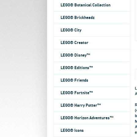
LEGO® Botanical Collection
LEGO® Brickheadz
LEGO® City
LEGO® Creator
LEGO® Disney™
LEGO® Editions™
LEGO® Friends
L
LEGO® Fortnite™
A
R
LEGO® Harry Potter™
(
b
LEGO® Horizon Adventures™
M
A
LEGO® Icons
e