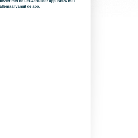
wplezier met de LEGO Builder app. Bouw met
 allemaal vanuit de app.