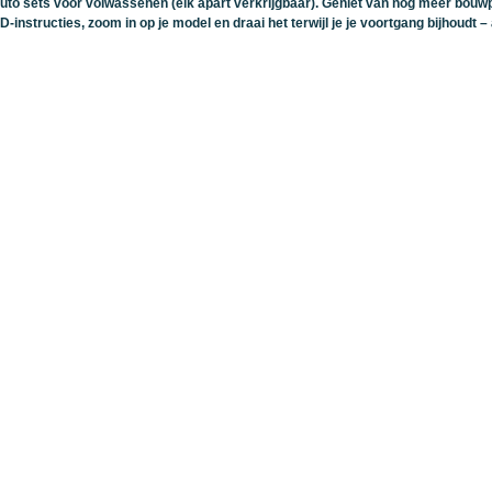
uto sets voor volwassenen (elk apart verkrijgbaar). Geniet van nog meer bou
D-instructies, zoom in op je model en draai het terwijl je je voortgang bijhoudt –