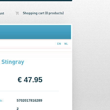
Shopping cart (0 products)
unt
EN
NL
 Stingray
€ 47.95
5702017816289
e:
2