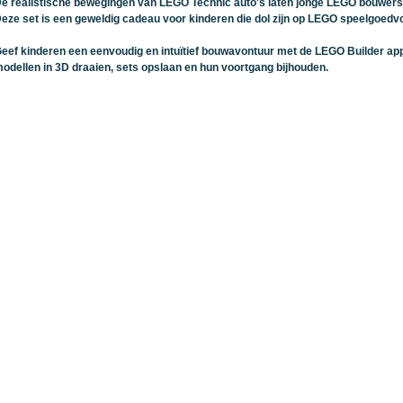
e realistische bewegingen van LEGO Technic auto's laten jonge LEGO bouwers
eze set is een geweldig cadeau voor kinderen die dol zijn op LEGO speelgoedv
eef kinderen een eenvoudig en intuïtief bouwavontuur met de LEGO Builder a
odellen in 3D draaien, sets opslaan en hun voortgang bijhouden.