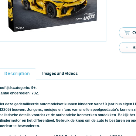
B
Description
Images and videos
eeftijdscategorie: 9+.
antal onderdelen: 732.
et deze gedetailleerde automodelset kunnen kinderen vanaf 9 jaar hun eigen 
42205) bouwen. Jongens, meisjes en fans van snelle speelgoedauto's kunnen zi
ealistische details voordat ze de authentieke kenmerken ontdekken. Bekijk h
ilindermotor en het differentieel. Gebruik de knop om de auto te besturen en 
nterieur te bewonderen.