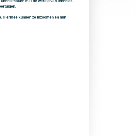
 kennismaken met de wereld van techniek.
oertuigen.
pp. Hiermee kunnen ze inzoomen en hun