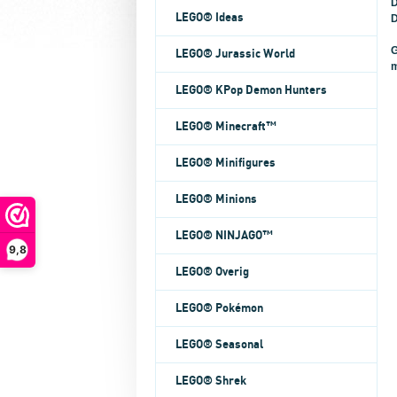
D
LEGO® Ideas
D
G
LEGO® Jurassic World
m
LEGO® KPop Demon Hunters
LEGO® Minecraft™
LEGO® Minifigures
LEGO® Minions
LEGO® NINJAGO™
9,8
LEGO® Overig
LEGO® Pokémon
LEGO® Seasonal
LEGO® Shrek