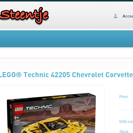
Acco
LEGO® Technic 42205 Chevrolet Corvette
Price:
EAN cod
Stock: