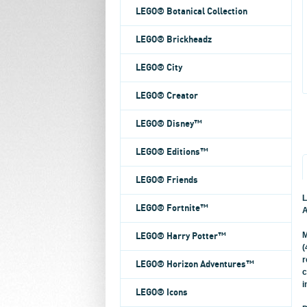
LEGO® Botanical Collection
LEGO® Brickheadz
LEGO® City
LEGO® Creator
LEGO® Disney™
LEGO® Editions™
LEGO® Friends
L
LEGO® Fortnite™
A
M
LEGO® Harry Potter™
(
r
LEGO® Horizon Adventures™
c
i
LEGO® Icons