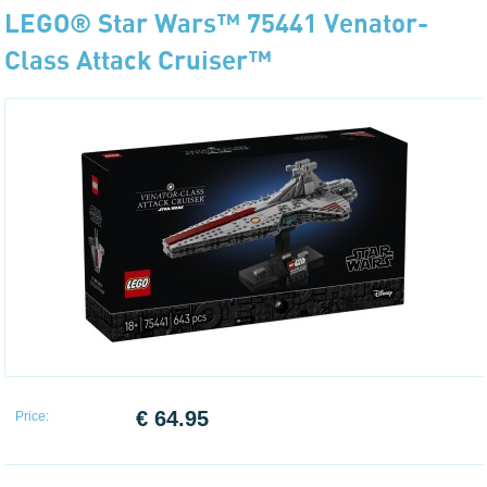
LEGO® Star Wars™ 75441 Venator-
Class Attack Cruiser™
€ 64.95
Price: