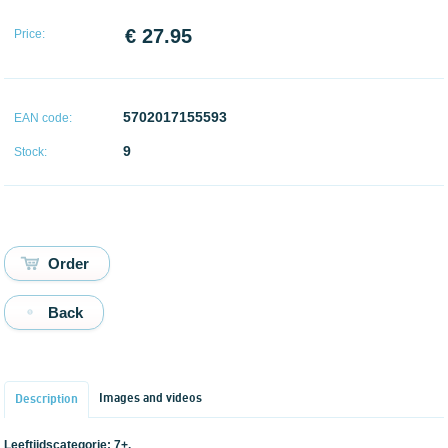
€ 27.95
Price:
5702017155593
EAN code:
9
Stock:
Back
Images and videos
Description
Leeftijdscategorie: 7+.