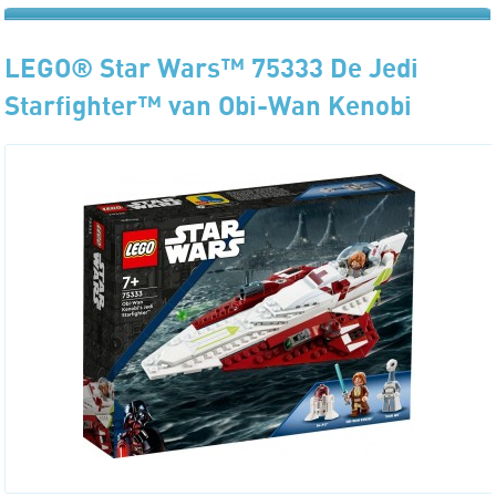
LEGO® Star Wars™ 75333 De Jedi
Starfighter™ van Obi-Wan Kenobi