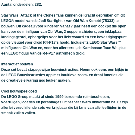
Aantal onderdelen: 282.
Star Wars: Attack of the Clones fans kunnen de Kracht gebruiken om dit
LEGO® model van de Jedi Starfighter van Obi-Wan Kenobi (75333) te
bouwen. Dit cadeau voor kinderen vanaf 7 jaar heeft een cockpit die open
kan voor de minifiguur van Obi-Wan, 2 noppenschieters, een inklapbaar
landingsgestel, opbergclips voor het lichtzwaard en een bevestigingspunt
op de vleugel voor droid R4-P17's hoofd. Inclusief 2 LEGO Star Wars™
minifiguren: Obi-Wan en, voor het allereerst, de Kaminoaan Taun We, plus
een LEGO figuur van de R4-P17 astromech droid.
Interactief bouwen
Deze set bevat stapsgewijze bouwinstructies. Neem ook eens een kijkje in
de LEGO Bouwinstructies app met intuïtieve zoom- en draai functies die
de creatieve ervaring nog leuker maken.
Cool bouwspeelgoed
De LEGO Groep maakt al sinds 1999 beroemde ruimteschepen,
voertuigen, locaties en personages uit het Star Wars universum na. Er zijn
allerlei verschillende sets verkrijgbaar die bij fans van alle leeftijden in de
smaak zullen vallen.