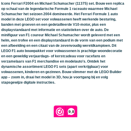
Icons Ferrari F2004 en Michael Schumacher (11375) set. Bouw een replica
op schaal van de legendarische Formule 1 raceauto waarmee Michael
Schumacher het seizoen 2004 domineerde. Het Ferrari Formule 1 auto
model in deze LEGO set voor volwassenen heeft werkende besturing,
banden met groeven en een gedetailleerde V10-motor, plus een
displaystandaard met informatie en statistieken over de auto. De
minifiguur van F1 coureur Michael Schumacher wordt geleverd met een
helm, een trofee en een displaystandaard in de vorm van een podium met
een afbeelding en een citaat van de zevenvoudig wereldkampioen. Dit
LEGO F1 auto bouwpakket voor volwassenen is prachtige woondecoratie
en een geweldig verjaardags- of kerstcadeau voor racefans en
verzamelaars van F1 merchandise en modelauto's. Ontdek het
dynamische assortiment LEGO F1 sets (apart verkrijgbaar) voor
volwassenen, kinderen en gezinnen. Bouw slimmer met de LEGO Builder
app – zoom in, draai het model in 3D, hou je voortgang bij en volg
stapsgewijze digitale instructies.
9,8