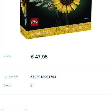
€ 47.95
Price:
5702018061794
EAN code:
6
Stock: