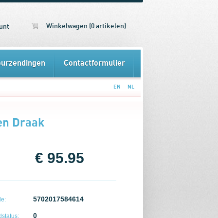
Winkelwagen (0 artikelen)
unt
ourzendingen
Contactformulier
EN
NL
en Draak
€ 95.95
5702017584614
e:
0
status: