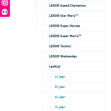
LEGO® Speed Champions
9,8
LEGO® Star Wars™
LEGO® Super Heroes
LEGO® Super Mario™
LEGO® Technic
LEGO® Wednesday
Leeftijd
4+ jaar
5+ jaar
6+ jaar
7+ jaar