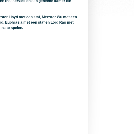
n en theeservies en een geheime kamer die
ster Lloyd met een staf, Meester Wu met een
ard, Euphrasia met een staf en Lord Ras met
 na te spelen.