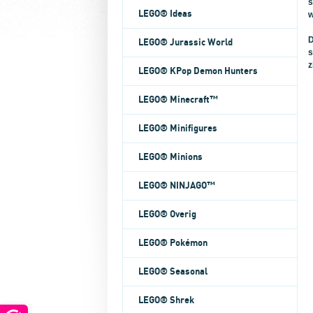
s
LEGO® Ideas
w
D
LEGO® Jurassic World
s
z
LEGO® KPop Demon Hunters
LEGO® Minecraft™
LEGO® Minifigures
LEGO® Minions
LEGO® NINJAGO™
LEGO® Overig
LEGO® Pokémon
LEGO® Seasonal
LEGO® Shrek