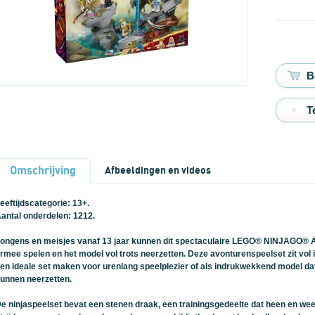
T
Omschrijving
Afbeeldingen en videos
eeftijdscategorie: 13+.
antal onderdelen: 1212.
ongens en meisjes vanaf 13 jaar kunnen dit spectaculaire LEGO® NINJAGO® A
rmee spelen en het model vol trots neerzetten. Deze avonturenspeelset zit vol 
en ideale set maken voor urenlang speelplezier of als indrukwekkend model dat
unnen neerzetten.
e ninjaspeelset bevat een stenen draak, een trainingsgedeelte dat heen en we