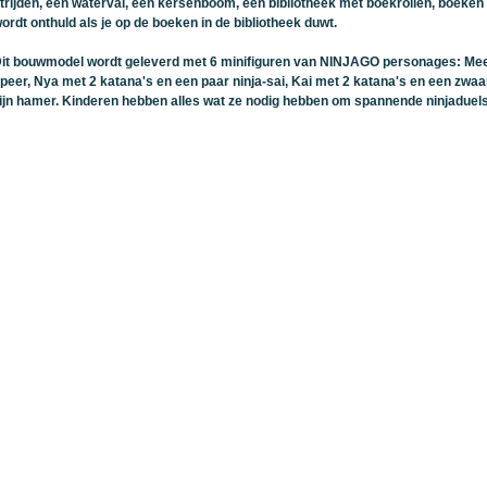
trijden, een waterval, een kersenboom, een bibliotheek met boekrollen, boeke
ordt onthuld als je op de boeken in de bibliotheek duwt.
it bouwmodel wordt geleverd met 6 minifiguren van NINJAGO personages: Mee
peer, Nya met 2 katana's en een paar ninja-sai, Kai met 2 katana's en een zwa
ijn hamer. Kinderen hebben alles wat ze nodig hebben om spannende ninjaduels