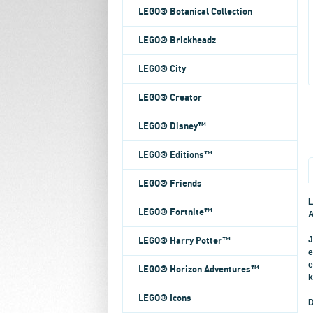
LEGO® Botanical Collection
LEGO® Brickheadz
LEGO® City
LEGO® Creator
LEGO® Disney™
LEGO® Editions™
LEGO® Friends
L
LEGO® Fortnite™
A
J
LEGO® Harry Potter™
e
e
LEGO® Horizon Adventures™
k
LEGO® Icons
D