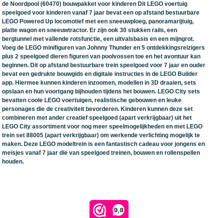
de Noordpool (60470) bouwpakket voor kinderen Dit LEGO voertuig
speelgoed voor kinderen vanaf 7 jaar bevat een op afstand bestuurbare
LEGO Powered Up locomotief met een sneeuwploeg, panoramarijtuig,
platte wagon en sneeuwtractor. Er zijn ook 30 stukken rails, een
bergtunnel met vallende rotsfunctie, een uitvalsbasis en een mijngrot.
Voeg de LEGO minifiguren van Johnny Thunder en 5 ontdekkingsreizigers
plus 2 speelgoed dieren figuren van poolvossen toe en het avontuur kan
beginnen. Dit op afstand bestuurbare trein speelgoed voor 7 jaar en ouder
bevat een gedrukte bouwgids en digitale instructies in de LEGO Builder
app. Hiermee kunnen kinderen inzoomen, modellen in 3D draaien, sets
opslaan en hun voortgang bijhouden tijdens het bouwen. LEGO City sets
bevatten coole LEGO voertuigen, realistische gebouwen en leuke
personages die de creativiteit bevorderen. Kinderen kunnen deze set
combineren met ander creatief speelgoed (apart verkrijgbaar) uit het
LEGO City assortiment voor nog meer speelmogelijkheden en met LEGO
trein set 88005 (apart verkrijgbaar) om werkende verlichting mogelijk te
maken. Deze LEGO modeltrein is een fantastisch cadeau voor jongens en
meisjes vanaf 7 jaar die van speelgoed treinen, bouwen en rollenspellen
houden.
9,8