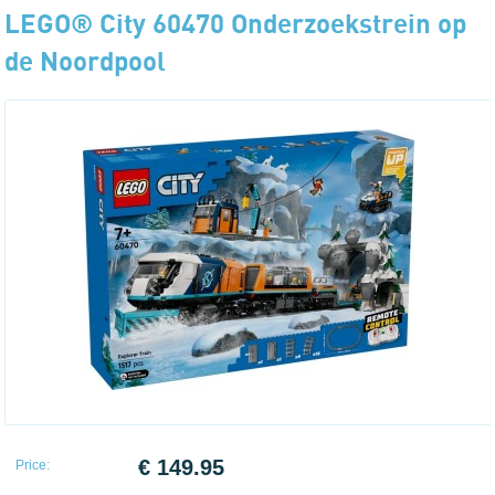
LEGO® City 60470 Onderzoekstrein op
de Noordpool
€ 149.95
Price: